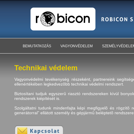
BEMUTATKOZÁS
VAGYONVÉDELEM
SZEMÉLYVÉDELE
Technikai védelem
Vagyonvédelmi tevékenység részeként, partnereink segítség
ellenértékében legkedvezõbb technikai védelmi rendszert.
Biztosítani tudjuk egyszerû riasztó rendszereken kívül bonyolu
rendszerek kiépítését is.
Szolgáltatni tudunk mindenfajta képi megfigyelõ és rögzítõ re
generátorral” ellátott személy és gépjármû beléptetõ rendszere