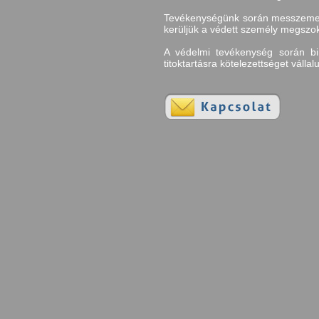
Tevékenységünk során messzemenõe
kerüljük a védett személy megszo
A védelmi tevékenység során bir
titoktartásra kötelezettséget vállal