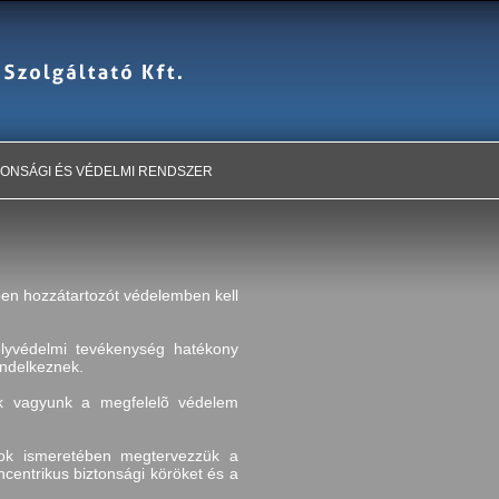
TONSÁGI ÉS VÉDELMI RENDSZER
ben hozzátartozót védelemben kell
mélyvédelmi tevékenység hatékony
endelkeznek.
sek vagyunk a megfelelõ védelem
tok ismeretében megtervezzük a
centrikus biztonsági köröket és a