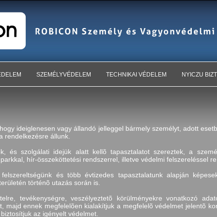
ÉDELEM
SZEMÉLYVÉDELEM
TECHNIKAI VÉDELEM
NYICZU BIZ
ogy ideiglenesen vagy állandó jelleggel bármely személyt, adott eset
 a rendelkezésre állunk.
k, és szolgálati idejük alatt kellõ tapasztalatot szereztek, a sze
rkkal, hír-összeköttetési rendszerrel, illetve védelmi felszereléssel r
i felszereltségünk és több évtizedes tapasztalatunk alapján képe
erületén történõ utazás során is.
telre, tevékenységre, veszélyeztetõ körülményekre vonatkozó ada
, majd ennek megfelelõen kialakítjuk a megfelelõ védelmet jelentõ kon
biztosítjuk az igényelt védelmet.