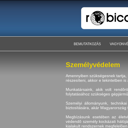
BEMUTATKOZÁS
VAGYONV
Személyvédelem
Amennyiben szükségesnek tartja, h
részesíteni, akkor e tekintetben is
Munkatársaink, akik volt rendõrö
folytatásához szükséges gépjármûpa
Személyi állományunk, technika
biztosítására, akár Magyarország t
Megbízásunk esetében az életvi
védendõ személy kockázati hálóját
kialakult rendszernek megfelelõen 